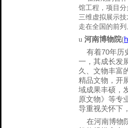
馆工程，项目分
三维虚拟展示技
走在全国的前列
h
u
河南博物院
(
70
有着
年历
一，其成长发
久、文物丰富
精品文物，开
域成果丰硕，
原文物》等专
导重视关怀下
在河南博物