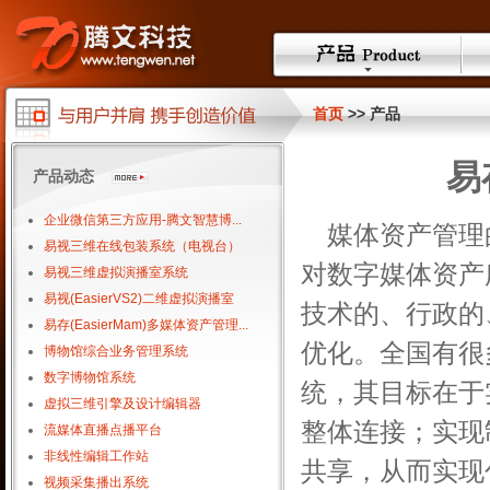
首页
>> 产品
易
产品动态
企业微信第三方应用-腾文智慧博...
媒体资产管理
易视三维在线包装系统（电视台）
对数字媒体资产
易视三维虚拟演播室系统
易视(EasierVS2)二维虚拟演播室
技术的、行政的
易存(EasierMam)多媒体资产管理...
优化。全国有很
博物馆综合业务管理系统
数字博物馆系统
统，其目标在于
虚拟三维引擎及设计编辑器
整体连接；实现
流媒体直播点播平台
非线性编辑工作站
共享，从而实现
视频采集播出系统