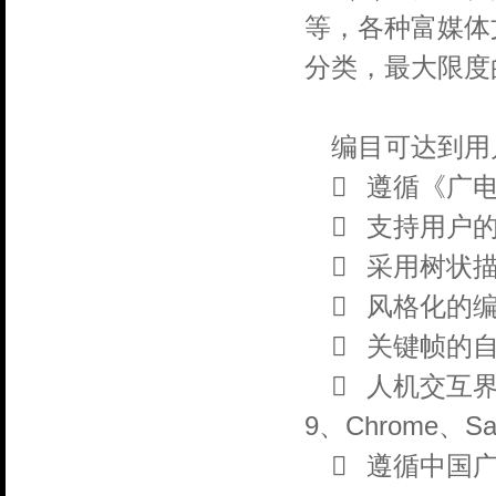
等，各种富媒体
分类，最大限度
编目可达到用

遵循《广

支持用户

采用树状

风格化的

关键帧的

人机交互界
9、Chrome、Saf

遵循中国